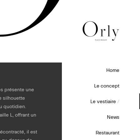
Home
Le concept
s présente une
e silhouette
Le vestiaire
/
au quotidien.
ille L, offrant un
News
écontracté, il est
Restaurant
le au-dessus de