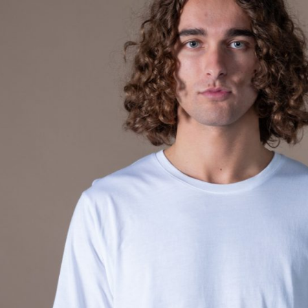
Home
Le concept
Le vestiaire
/
News
Restaurant