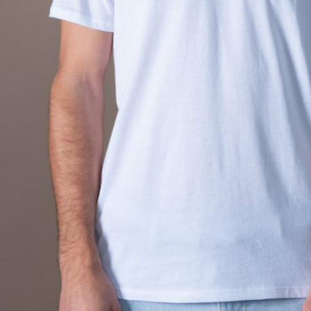
Contact.
9 place Wilson, Toulouse
Lundi au vendr
t. 05 62 27 77 77
Same