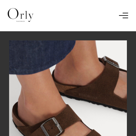
Home
Le concept
Le vestiaire
/
News
Restaurant
En savoir plus.
J'ai compris.