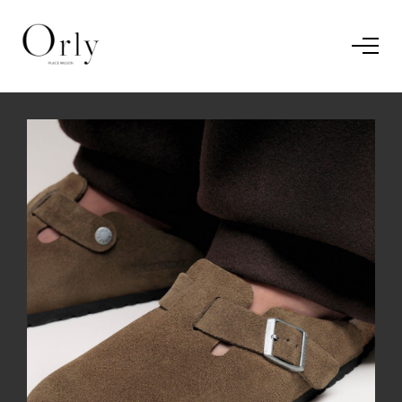
Home
Le concept
Le vestiaire
/
News
Restaurant
En savoir plus.
J'ai compris.