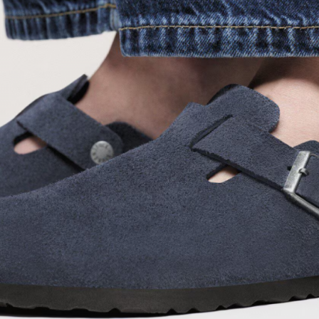
Contact.
9 place Wilson, Toulouse
Lundi au vendr
t. 05 62 27 77 77
Same