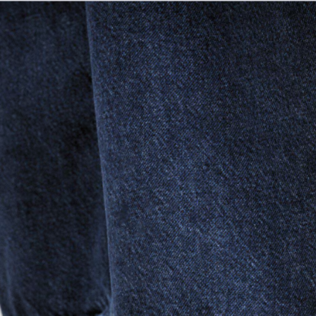
Home
Le concept
Le vestiaire
/
News
Restaurant