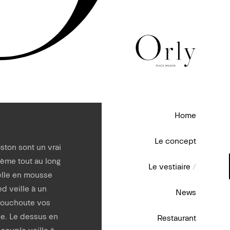
Home
Le concept
ton sont un vrai
lème tout au long
Le vestiaire
/
elle en mousse
ed veille à un
News
houchoute vos
le. Le dessus en
Restaurant
 souple veille à