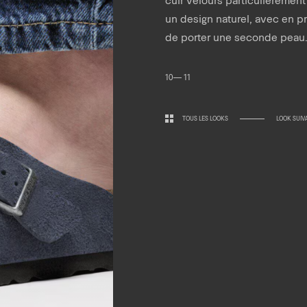
un design naturel, avec en p
de porter une seconde peau
10— 11
TOUS LES LOOKS
LOOK SUIV
Horaires.
Newsletter.
edi 10:30 — 19:00
di 10:00 — 19:00