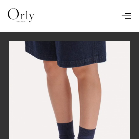
Home
Le concept
Le vestiaire
/
News
Restaurant
En savoir plus.
J'ai compris.