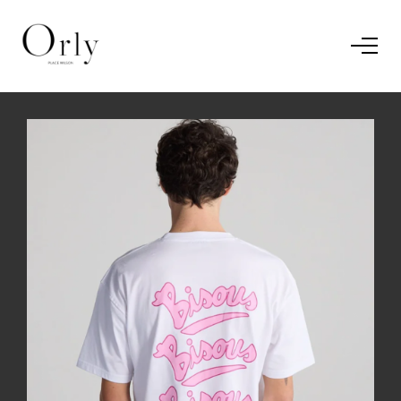
Home
Le concept
Le vestiaire
/
News
Restaurant
En savoir plus.
J'ai compris.