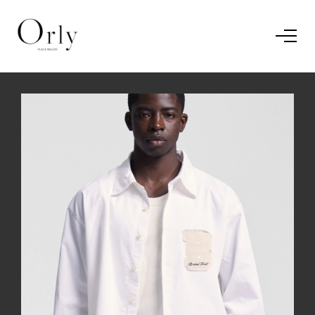
Home
Le concept
Le vestiaire
/
News
Restaurant
En savoir plus.
J'ai compris.