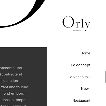
Home
Le concept
é présente une
écontracté et
Le vestiaire
/
illustration
ortant une touche
News
ol rond en bord-
 dans le temps.
Restaurant
ton 300 g/m², il