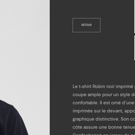
RETOUR
Le t-shirt Robin noir imprim
coupe ample pour un style d
confortable. Il est orné d’une 
imprimée sur le devant, app
graphique distinctive. Son c
côte assure une bonne tenue
Confectionné en jersey de co