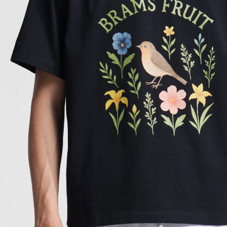
Contact.
9 place Wilson, Toulouse
Lundi au vendr
t. 05 62 27 77 77
Same