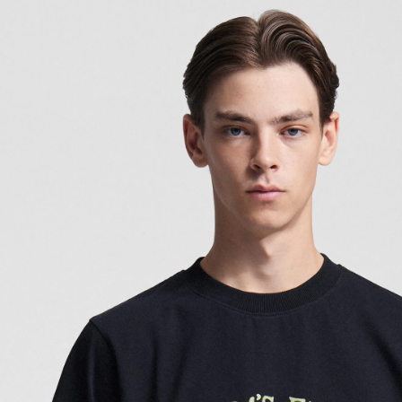
Home
Le concept
Le vestiaire
/
News
Restaurant