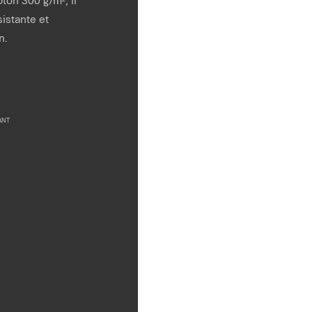
sistante et
n.
ANT