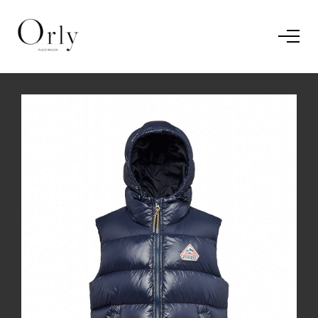
Home
Le concept
Le vestiaire
/
News
Restaurant
En savoir plus.
J'ai compris.