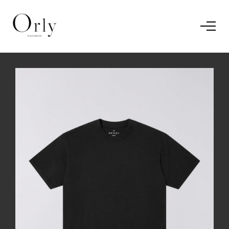
Home
Le concept
Le vestiaire
/
News
Restaurant
En savoir plus.
J'ai compris.