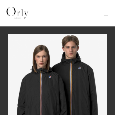
Home
Le concept
Le vestiaire
/
News
Restaurant
En savoir plus.
J'ai compris.