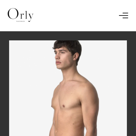
Home
Le concept
Le vestiaire
/
News
Restaurant
En savoir plus.
J'ai compris.