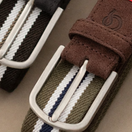
Contact.
9 place Wilson, Toulouse
Lundi au vendr
t. 05 62 27 77 77
Same