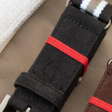
Home
Le concept
Le vestiaire
/
News
Restaurant