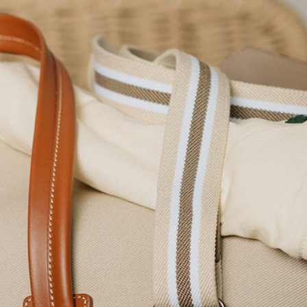
Home
Le concept
Le vestiaire
/
News
Restaurant