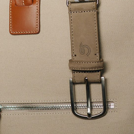
Contact.
9 place Wilson, Toulouse
Lundi au vendr
t. 05 62 27 77 77
Same