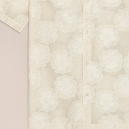
Contact.
9 place Wilson, Toulouse
Lundi au vendr
t. 05 62 27 77 77
Same