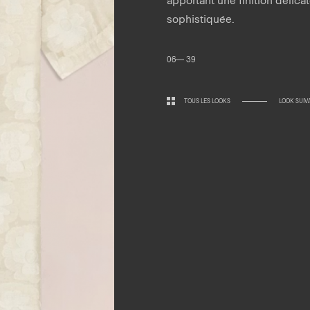
sophistiquée.
06— 39
TOUS LES LOOKS
LOOK SUIV
Horaires.
Newsletter.
edi 10:30 — 19:00
di 10:00 — 19:00