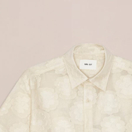
Home
Le concept
Le vestiaire
/
News
Restaurant