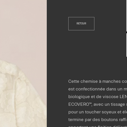
RETOUR
Cette chemise à manches cou
est confectionnée dans un 
biologique et de viscose L
ECOVERO™, avec un tissage s
pour un toucher soyeux et élé
termine par des boutons raff
apportant une finition délicat