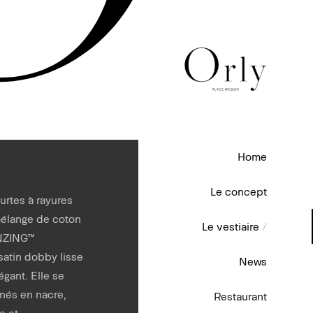
Home
Le concept
rtes à rayures
mélange de coton
Le vestiaire
/
ENZING™
atin dobby lisse
News
gant. Elle se
inés en nacre,
Restaurant
e et