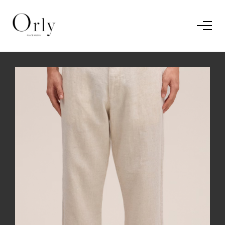
Home
Le concept
Le vestiaire
/
News
Restaurant
En savoir plus.
J'ai compris.