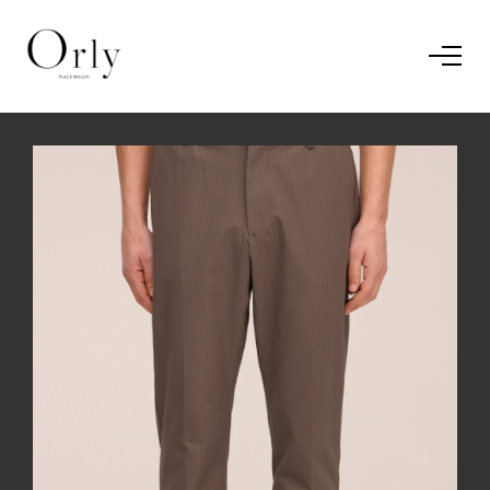
Home
Le concept
Le vestiaire
/
News
Restaurant
En savoir plus.
J'ai compris.