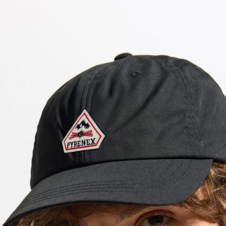
Home
Le concept
Le vestiaire
/
News
Restaurant