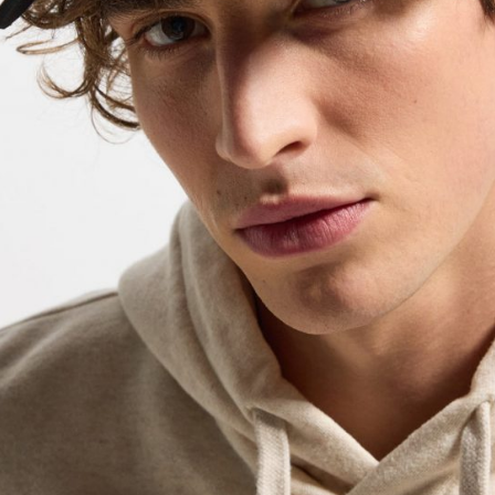
Contact.
9 place Wilson, Toulouse
Lundi au vendr
t. 05 62 27 77 77
Same