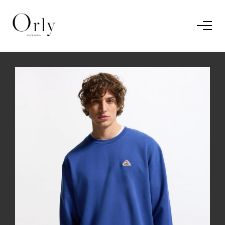
Home
Le concept
Le vestiaire
/
News
Restaurant
En savoir plus.
J'ai compris.