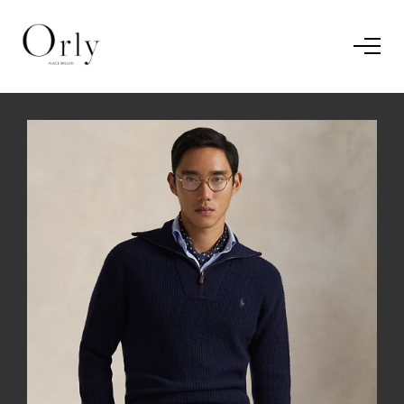
Home
Le concept
Le vestiaire
/
News
Restaurant
En savoir plus.
J'ai compris.