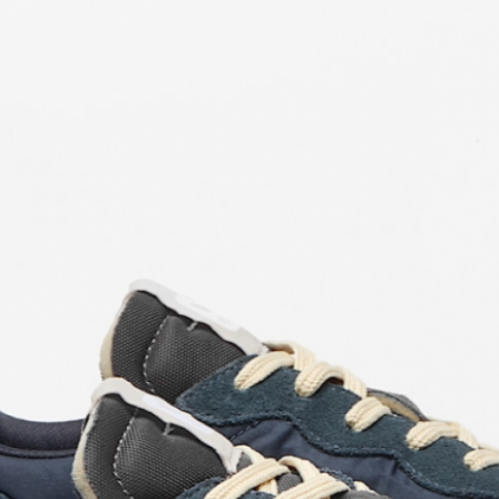
Home
Le concept
Le vestiaire
/
News
Restaurant