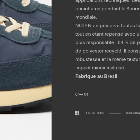
parachutes pendant la Seco
mondiale.
NOLYN en préserve toutes l
tout en étant repensé avec 
plus responsable : 54 % de p
de polyester recyclé. Il con
robustesse et la même textu
impact mieux maîtrisé.
Fabriqué au Brésil
04— 04
Horaires.
Newsletter.
TOUS LES LOOKS
LOOK SUIV
edi 10:30 — 19:00
di 10:00 — 19:00