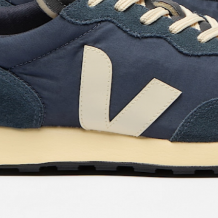
Contact.
9 place Wilson, Toulouse
Lundi au vendr
t. 05 62 27 77 77
Same