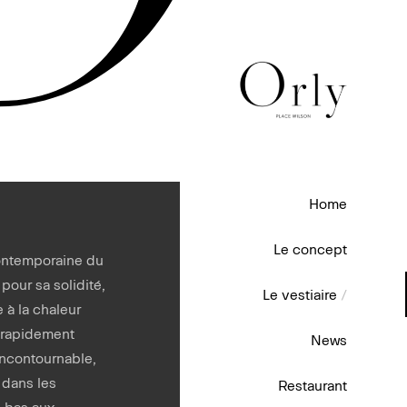
Home
Le concept
contemporaine du
pour sa solidité,
Le vestiaire
/
e à la chaleur
t rapidement
News
ncontournable,
 dans les
Restaurant
s bas aux