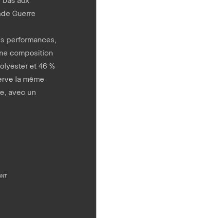
nde Guerre
es performances,
une composition
olyester et 46 %
serve la même
re, avec un
ANT