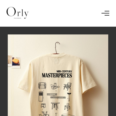
Home
Le concept
Le vestiaire
/
News
Restaurant
En savoir plus.
J'ai compris.