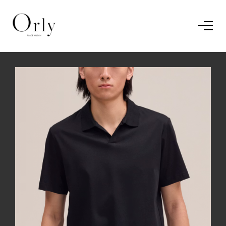
Home
Le concept
Le vestiaire
/
News
Restaurant
En savoir plus.
J'ai compris.