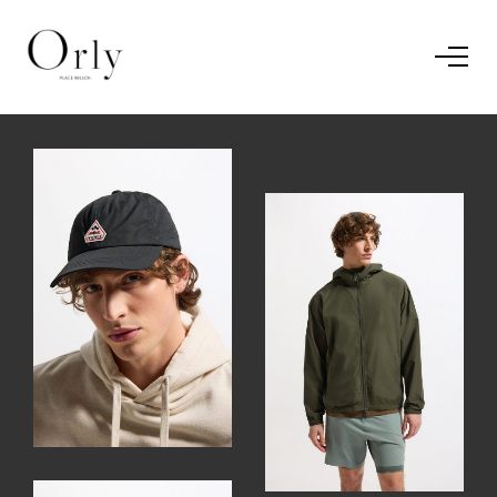
Home
Le concept
Le vestiaire
/
News
Restaurant
En savoir plus.
J'ai compris.