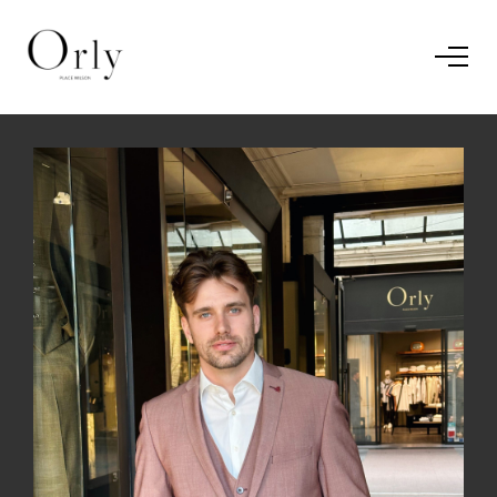
Home
Le concept
Le vestiaire
/
News
Restaurant
En savoir plus.
J'ai compris.