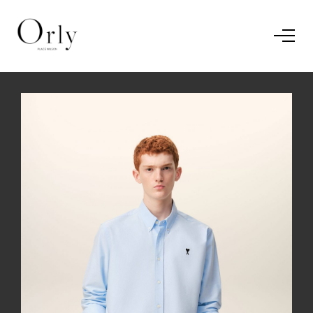
Home
Le concept
Le vestiaire
/
News
Restaurant
En savoir plus.
J'ai compris.