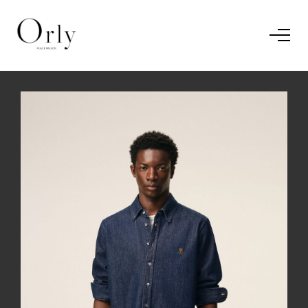
Home
Le concept
Le vestiaire
/
News
Restaurant
En savoir plus.
J'ai compris.