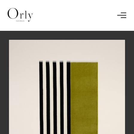
Home
Le concept
Le vestiaire
/
News
Restaurant
En savoir plus.
J'ai compris.