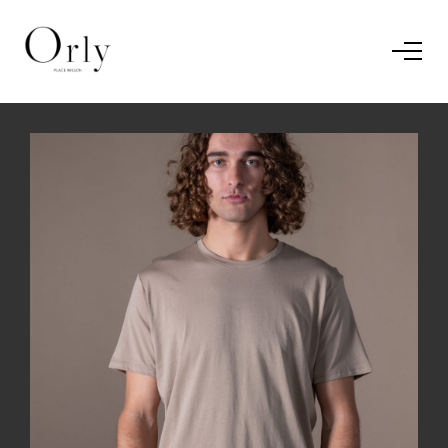
Home
Le concept
Le vestiaire
/
News
Restaurant
En savoir plus.
J'ai compris.