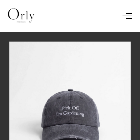
Home
Le concept
Le vestiaire
/
News
Restaurant
En savoir plus.
J'ai compris.