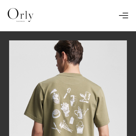
Home
Le concept
Le vestiaire
/
News
Restaurant
En savoir plus.
J'ai compris.