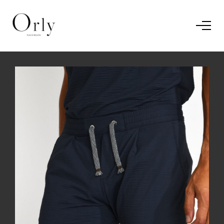
Home
Le concept
Le vestiaire
/
News
Restaurant
En savoir plus.
J'ai compris.