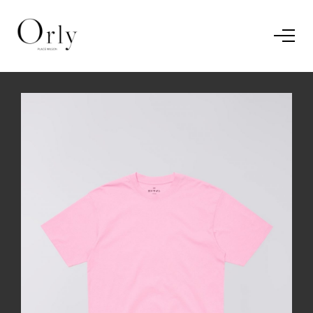
Home
Le concept
Le vestiaire
/
News
Restaurant
En savoir plus.
J'ai compris.