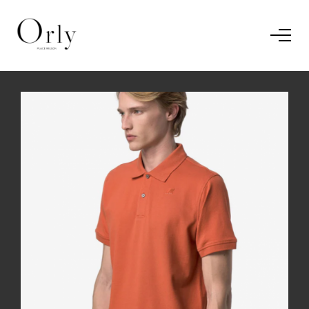
Home
Le concept
Le vestiaire
/
News
Restaurant
En savoir plus.
J'ai compris.