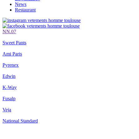
News
Restaurant
NN.07
Sweet Pants
Ami Paris
Pyrenex
Edwin
K-Way
Fusalp
Veja
National Standard