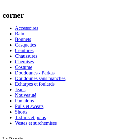
marques
corner
Accessoires
Bain
Bonnets
Casquettes
Ceintures
Chaussures
Chemises
Costume
Doudounes - Parkas
Doudounes sans manches
Echarpes et foulards
Jeans
Nouveauté
Pantalons
Pulls et sweats
Shorts
T-shirts et polos
Vestes et surchemises