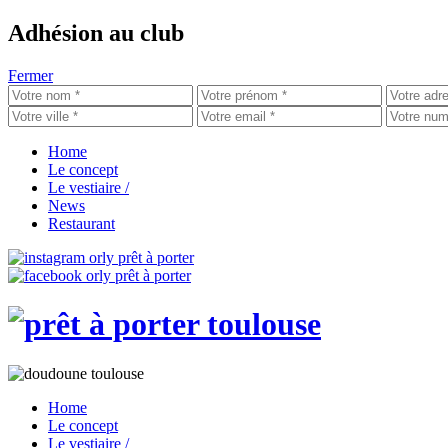
Adhésion au club
Fermer
Home
Le concept
Le vestiaire
/
News
Restaurant
Home
Le concept
Le vestiaire
/