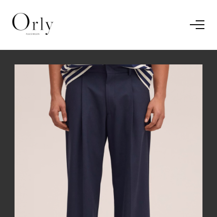
Home
Le concept
Le vestiaire
/
News
Restaurant
En savoir plus.
J'ai compris.