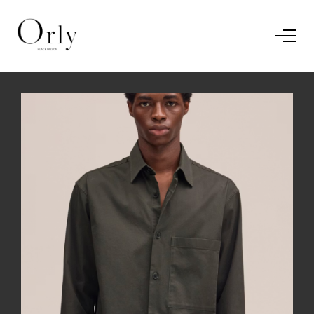
Home
Le concept
Le vestiaire
/
News
Restaurant
En savoir plus.
J'ai compris.