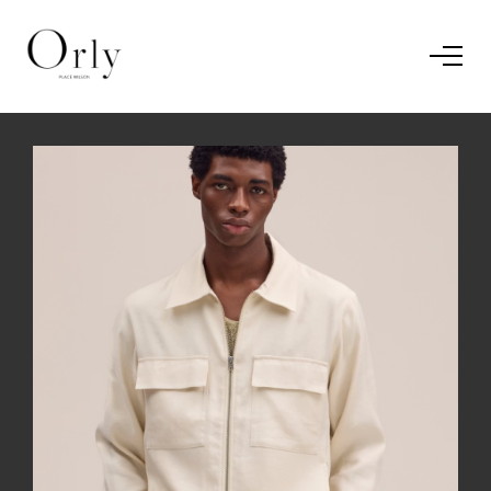
Home
Le concept
Le vestiaire
/
News
Restaurant
En savoir plus.
J'ai compris.