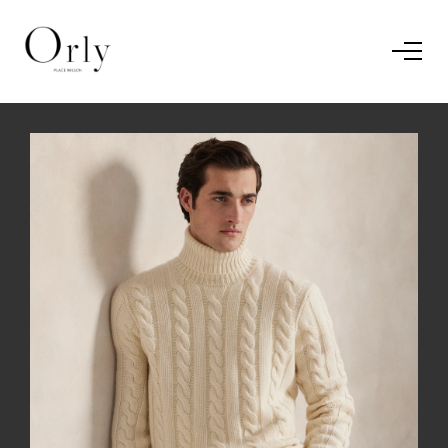
Home
Le concept
Le vestiaire
/
News
Restaurant
En savoir plus.
J'ai compris.