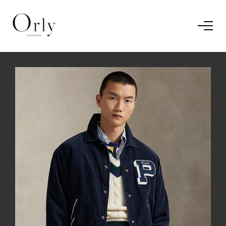
Home
Le concept
Le vestiaire
/
News
Restaurant
En savoir plus.
J'ai compris.