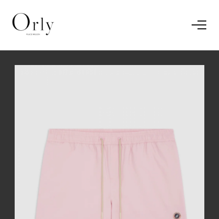
Home
Le concept
Le vestiaire
/
News
Restaurant
En savoir plus.
J'ai compris.