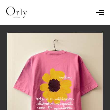
Home
Le concept
Le vestiaire
/
News
Restaurant
En savoir plus.
J'ai compris.