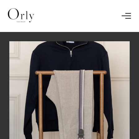
Home
Le concept
Le vestiaire
/
News
Restaurant
En savoir plus.
J'ai compris.